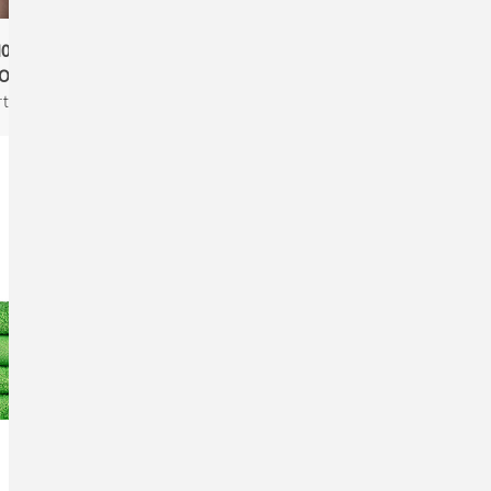
01 Men's Essential
Stanley/Stella STTU078
Organic T
Asher Das schwere Boxy
tner Products, Bio
Unisex-T-Shirt
Unisex