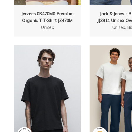
Jerzees 0S470M0 Premium
Jack & Jones -
Organic T T-Shirt JZ470M
JJ3911 Unisex Ove
Unisex
Unisex, Bi
Shirt