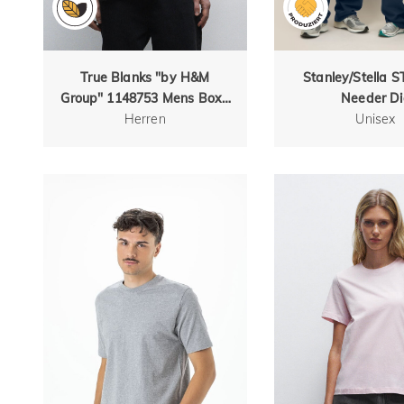
True Blanks "by H&M
Stanley/Stella 
Group" 1148753 Mens Boxy
Needer Di
Herren
Tee
Unisex‑Joggingh
Unisex
entspannt
Straight‑Leg‑S