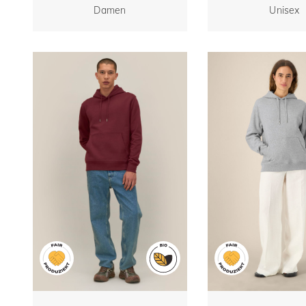
Damen-Hemd
Damen
Hoodie aus recy
Unisex
Baumwoll