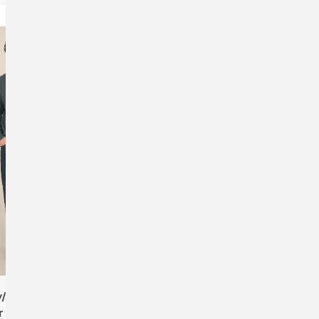
y/Stella STSU269
Stanley/Stella STSW254
r Das Rundhals-
Stella Thinker Das Damen-