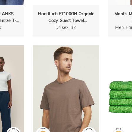
 BLANKS
Handtuch FT100GN Organic
Mantis M
rsize T-
Cozy Guest Towel
o
Gästehandtuch
Unisex, Bio
Men, Par