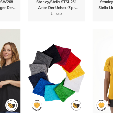
STSW268
Stanley/Stella STSU261
Stanle
ger Der
Astor Der Unisex-Zip-
Stella 
e aus
Hoodie aus Baumwolle-
Unisex
Rundhal
mwolle
TENCEL™ Modal
Baum