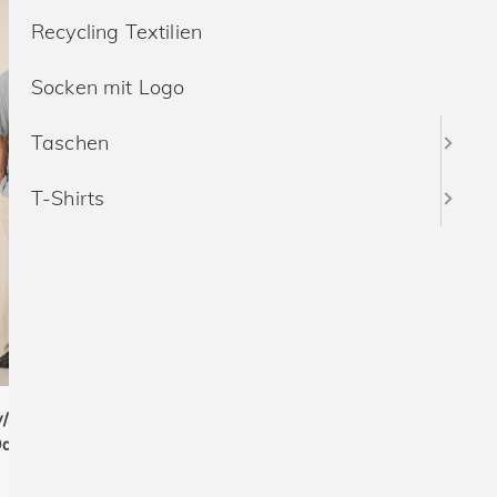
Recycling Textilien
Socken mit Logo
Taschen
T-Shirts
y/Stella STTU263
Stanley/Stella STTW264
Das Unisex-T-Shirt
Stella Etta Das Damen-T-
umwolle-TENCEL™
Unisex
Shirt aus Baumwolle-
Damen
Modal
TENCEL™ Modal