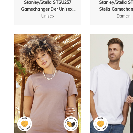
Stanley/Stella STSU257
Stanley/Stella 
Gamechanger Der Unisex-
Stella Gamechan
Hoodie aus recycelter
Unisex
Damen-Hoodi
Damen
Baumwolle
recycelter Bau