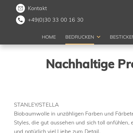
Kontakt
+49(0)30 33 00 16 30
HOME
BEDRUCKEN
BESTICKE
Nachhaltige P
STANLEY/STELLA
Biobaumwolle in unzähligen Farben und Färbete
Styles, die gut aussehen und sich toll anfühlen
und natürlich viel Liebe zum Detail.