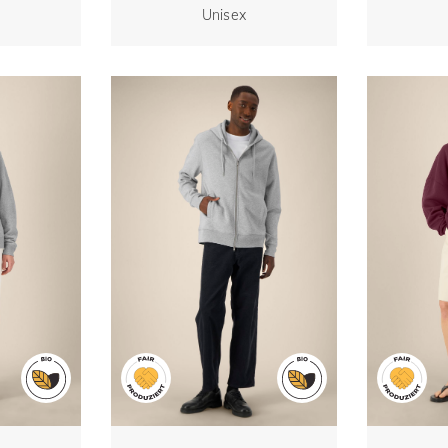
celter
Unisex-Sweatshirt aus
Unisex
Unisex
e
recycelter Baumwolle
recyc