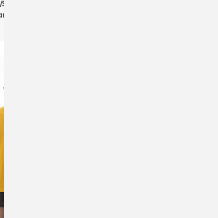
y/Stella STSW262
Stanley/Stella STSU253
Lianna Das Damen-
Trailer 2.0 Das Unisex-
s-Sweatshirt aus
Damen
Sweatshirt mit
Unisex
wolle-TENCEL™
Reißverschluss und
Modal
Stehkragen