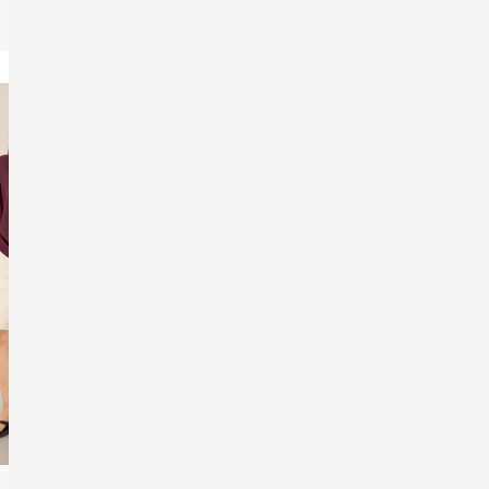
-Sweatshirt aus
Unisex
Rundhals-Sweatshirt aus
Damen
elter Baumwolle
recycelter Baumwolle