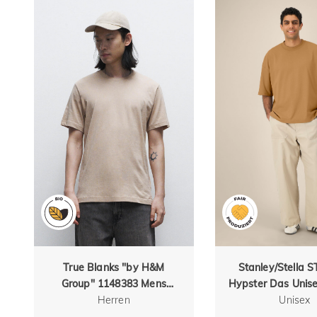
True Blanks "by H&M
Stanley/Stella 
Group" 1148383 Mens
Hypster Das Unise
Regular Tee
Herren
Boxy aus recyc
Unisex
Baumwoll