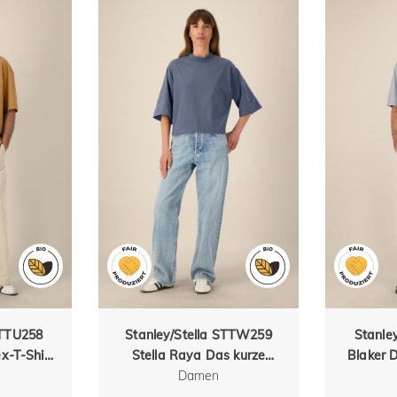
STTU258
Stanley/Stella STTW259
Stanle
x-T-Shirt
Stella Raya Das kurze
Blaker 
elter
Damen-T-Shirt aus
Damen
aus Ba
e
recycelter Baumwolle