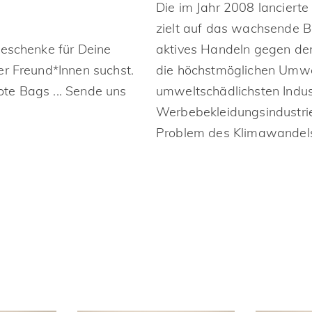
Die im Jahr 2008 lancierte 
zielt auf das wachsende 
Geschenke für Deine
aktives Handeln gegen de
er Freund*Innen suchst.
die höchstmöglichen Umwel
Tote Bags ... Sende uns
umweltschädlichsten Indust
.
Werbebekleidungsindustrie
Problem des Klimawandel