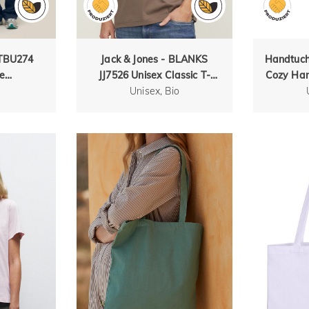
STBU274
Jack & Jones - BLANKS
Handtuch
e
JJ7526 Unisex Classic T-
Cozy Han
ose mit
Unisex, Bio
Shirt
em
chnitt