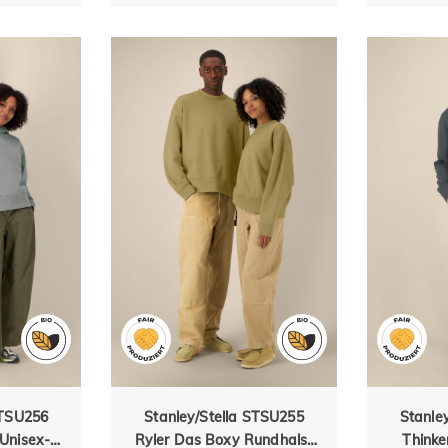
STSU256
Stanley/Stella STSU255
Stanle
 Unisex-
Ryler Das Boxy Rundhals-
Thinke