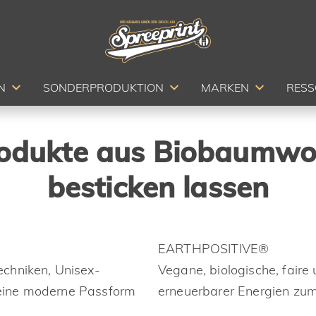
Home
Bedrucken
N
SONDERPRODUKTION
MARKEN
RES
Besticken
rodukte aus Biobaumwol
Sonderprodu
besticken lassen
Marken
Ressourcen
EARTHPOSITIVE®
Service
chniken, Unisex-
Vegane, biologische, faire
, eine moderne Passform
erneuerbarer Energien zu
Preise