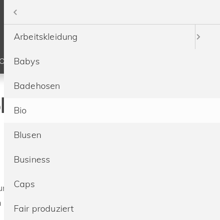
Menü
Arbeitskleidung
Babys
SOURCEN
SERVICE
PREISE
Badehosen
le bedrucken &
ktion
Bio
Blusen
Business
Caps
 und dazu ausschließlich unter Nutzung
m Klimaschutz produzierte Öko-Mode
Fair produziert