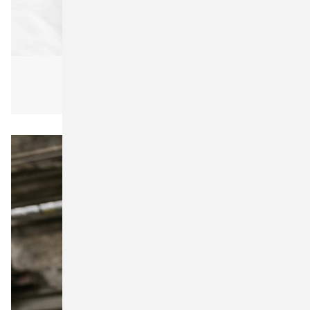
Next Level Apparel
Oversized Tees
Build Your Brand BY002 Jersey Beanie
Pen Duick
Unisex
Promodoro
Result Headwear
Result-Workwear
SG Accessories - BAGS (Ex JASSZ Bags)
SOL'S
Stanley/Stella