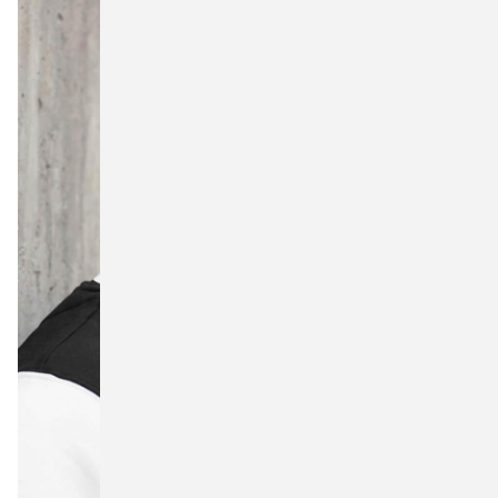
Jerzees
Just Cool
Just Hoods
Kariban
Mantis
Native Spirit
Neutral
NewGen
New Morning Studios