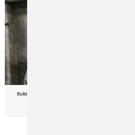
Stedman
Tee Jays
Texxilla Taschen und Turnbeutel
True Blanks "by H&M Group"
Urban Classics
Westford Mill
Build Your Brand BY154 Recycled Yarn Fisherman
XT Taschen/Beutel
Beanie
Herren|Men