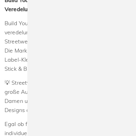
Build Your Brand – Die Streetwear-Marke für
Veredelung & Individualisierung
Build Your Brand steht für hochwertige,
veredelungsfreundliche Textilien mit modernen
Streetwear-Schnitten.
Die Marke hat sich auf die Produktion von No-
Label-Kleidung spezialisiert, die perfekt für Druck,
Stick & Branding geeignet ist.
💡 Streetwear für Veredler – Entdecken Sie eine
große Auswahl an Shirts, Tops & Hoodies für
Damen und Herren, die speziell für individuelle
Designs optimiert wurden.
Egal ob für Merchandise, Firmenbekleidung oder
individuelle Mode – mit Build Your Brand sind