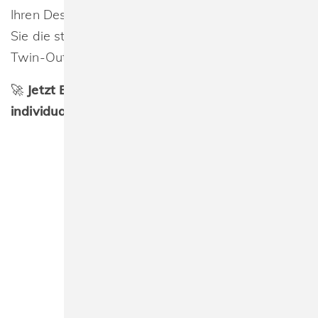
Ihren Designs keine Grenzen gesetzt. Entdecken
Sie die stylische Streetwear-Welt und kreieren Sie
Twin-Outfits für Damen & Herren.
🚀
Jetzt Build Your Brand entdecken &
individualisieren!