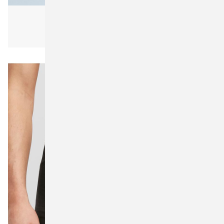
Build Your Brand BY063 Jersey Scarf
Unisex