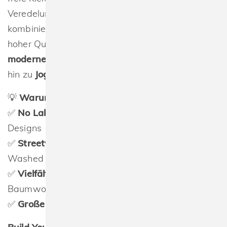
Veredelung eignet. Die deutsche Marke
kombiniert angesagte
Streetwear-Trends
mit
hoher Qualität und bietet eine breite Palette an
modernen Basics
– von
T-Shirts und Hoodies
bis
hin zu
Jogginganzügen und Jacken
.
💡
Warum Build Your Brand?
✅
No Label
– Ideal für Branding & individuelle
Designs
✅
Streetwear-Trends
– Oversize-Fits, Acid
Washed & Unifarben
✅
Vielfältige Materialien
– Baumwolle, Bio-
Baumwolle, Polyester & Jersey
✅
Große Größenauswahl
– Von
XS bis 5XL