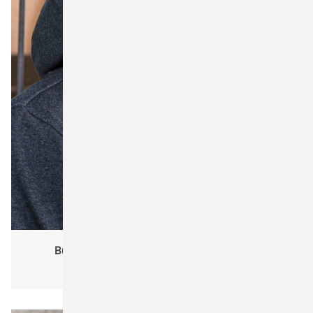
Business
Cona Sports
EarthPositive
Flexfit
Fruit of the Loom
Gildan
HAKRO
Build Your Brand BY001 Heavy Knit Beanie
Handtücher
Unisex
Jack & Jones BLANKS