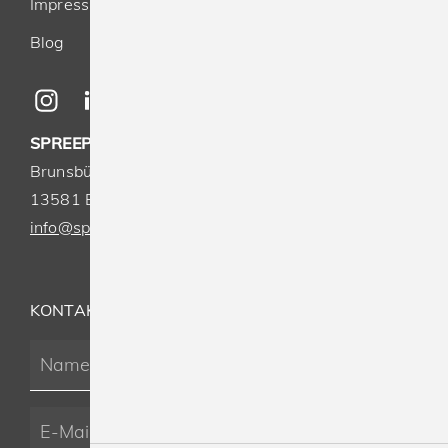
Impressum
Blog
SPREEPRINT MERCHANDISE GMBH & CO. KG
Brunsbütteler Damm 116-118
13581 Berlin
info@spreeprint.de
-
+49(0)30 33 00 16 30
KONTAKT