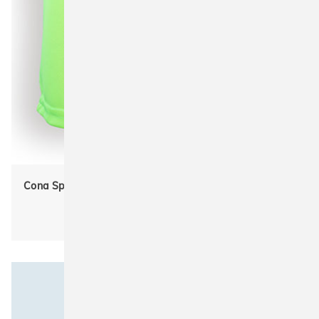
Cona Sports CN161K Kids Evolution Funktions-Shorts für
Funktionsshirt
Kinder, Kids