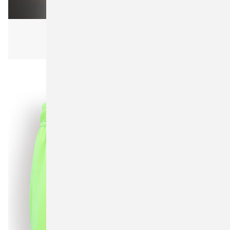
Bagbase BG338 Matte PU Weekender