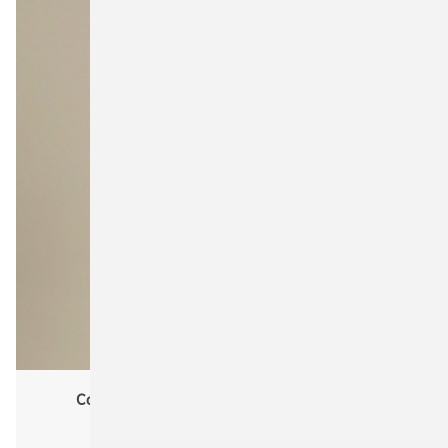
Cona Sports CN160 Men Evolution Tech Tee
Funktionsshirt
Männer, men