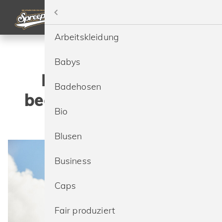
Menü
Home
Arbeitskleidung
Bedrucken
Babys
Recycling Textilien
Besticken
Badehosen
bedrucken & besticken
Sonderproduktion
Bio
lassen
Marken
Blusen
Ressourcen
Business
Service
Caps
Preise
Fair produziert