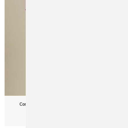
Cona Sports CN170 Ladies Evolution Tech Tee
Funktionsshirts
Damen