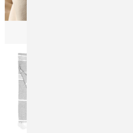
Bagbase BG282 Recycled Waistpack