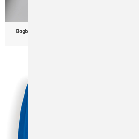
Bagbase BG332 Matte PU Toiletry/Accessory Case