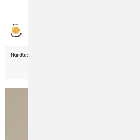
Handtuch TH1400 Recycled Hamam Towel von The One
Toweling
Unisex, Bio