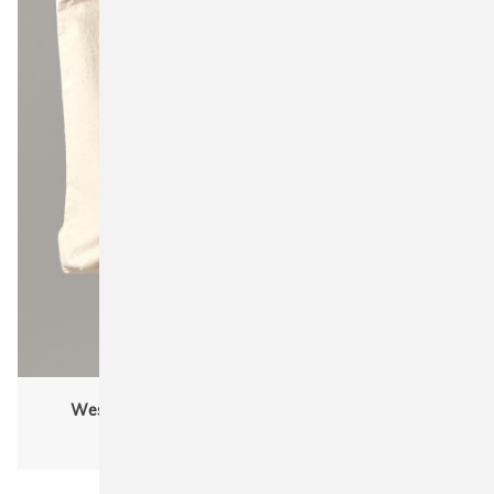
Westford Mill W925 Recycled Cotton Maxi Tote
One Size