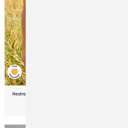
Neutral R81001 Ladies Recycle Performance Sport T-
Shirt
Damen, Sport