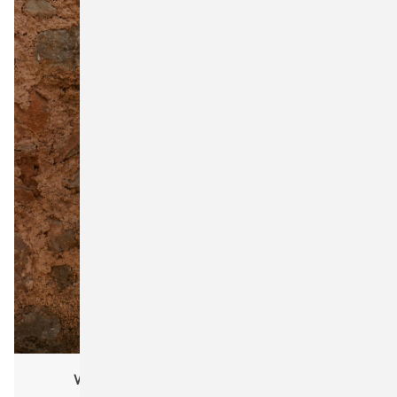
Westford Mill W901 Recycled Cotton Tote