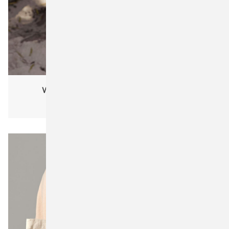
Westford Mill W961 Revive Recycled Tote
One Size