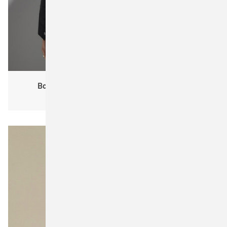
Bagbase BG335 Matte PU Rolltop Backpack