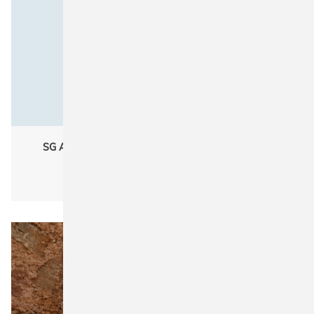
SG Accessories - BAGS REC-Backpack Recycled
Cotton/Polyester Backpack DD
Unisex