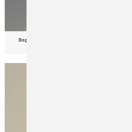
Bagbase BG337 Matte PU Shoe/Accessory Bag