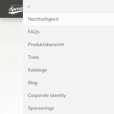
Menü
Home
Nachhaltigkeit
Bedrucken
FAQs
Besticken
Produktübersicht
Sonderproduktion
Tools
Marken
Kataloge
Ressourcen
Blog
Service
Corporate Identity
Preise
Sponsorings