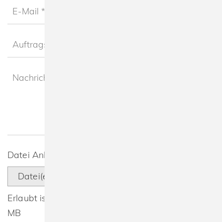
Datei Anhang
Datei(en) auswählen
Erlaubt ist: JPG, PNG, PDF, EPS, SVG, TIF, max. 5
MB