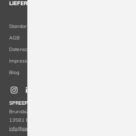
LIEFERUNG - ALLES AUS EINER HAND
Standort
AGB
Datenschutz
Impressum
Blog
SPREEPRINT MERCHANDISE GMBH & CO. KG
Brunsbütteler Damm 116-118
13581 Berlin
info@spreeprint.de
-
+49(0)30 33 00 16 30