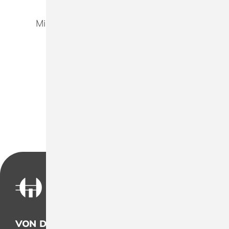
Mindestbestellmenge
ab 25 Stück
je
Artikel/Textilfarbe/Logo
ANFRAGE ABSENDEN
VON DER KONZEPTION BIS ZUR