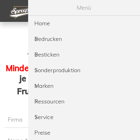
Menü
Home
Bedrucken
Angebotsanfrage
Besticken
Mindestbestellmenge
ab 25 Stück
Sonderproduktion
je Artikel/Textilfarbe/Logo
Marken
Fruit of the Loom 61-430-0
Iconic 150 T
Ressourcen
Service
Preise