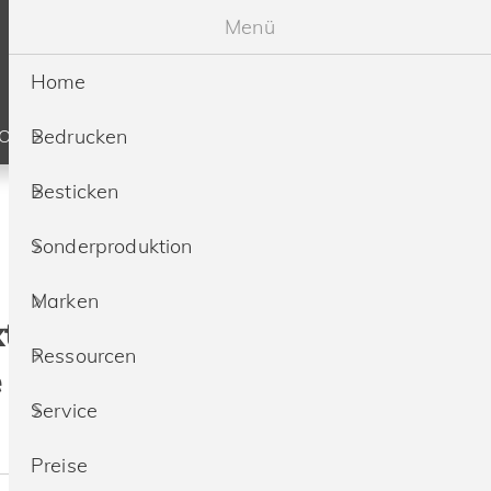
Menü
Home
Bedrucken
SOURCEN
SERVICE
PREISE
Besticken
Sonderproduktion
Marken
xtilfarbe/Logo
Ressourcen
e
Service
Preise