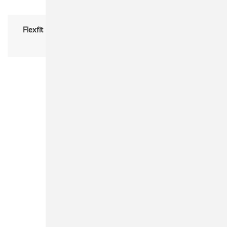
Flexfit 6606KR Classics® Kryptek® RetroTrucker Cap
Damen