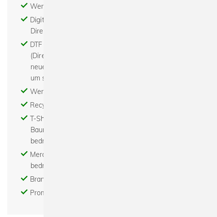
Werbeartikel - Textildruck - Stick
Digitaldruck - Print on demand - DTG (digitaler
Direktdruck)
DTF - Digital to Film - Digital to Foil - der DTF
(Direct To Film) Transferdruck ist eine komplett
neue Technologie für Bilder, Texte oder Grafiken
um sie auf fast alle Textilien zu transferieren
Werbemittel bedrucken - Abishirts bedrucken
Recycled - Bio - Fair - Nachhaltig
T-Shirts bedrucken - Hoodies bedrucken -
Baumwolltaschen bedrucken - Turnbeutel
bedrucken
Merchandise bedrucken - Tour merchandise
bedrucken
Brand - Modelabel - Beratung - Gestaltung
Promotion Textil bedrucken