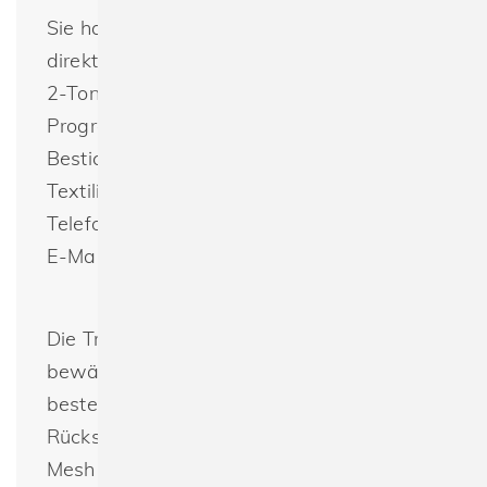
Sie haben noch Fragen oder möchten
direkt bestellen? Flexfit 110MT 110 Mesh
2-Tone Cap : Wir bieten das gesamte
Programm von Flexfit zur Bedruckung oder
Bestickung an. Nachhaltig produzierte
Textilien günstig und schnell bestellen.
Telefon +49(0) 30 - 33 00 16 30 oder per
E-Mail: info@spreeprint.de
Die Trucker Cap präsentiert sich im
bewährten dualen Design: Die Front
besteht aus Baumwolle, während die
Rückseite transparentes weißes Polyester-
Mesh aufweist. Für optimalen