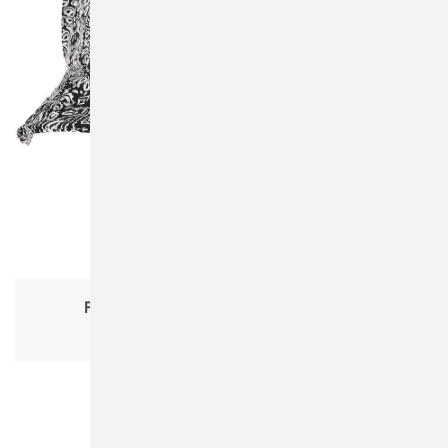
Flexfit 5003BP Bandana Print Bucket Hat
Damen