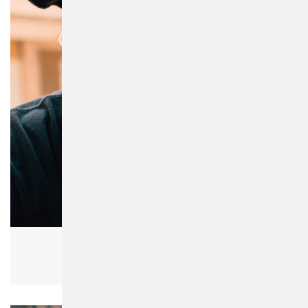
Flexfit 5003FB Frottee Bucket Hat
Damen