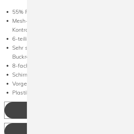
55% Polyester, 43% Baumwolle, 2% Elasthan
Mesh-Einsätze: 100% Polyester in
Kontrastfarbe
6-teilig
Sehr strapazierfähiges Material (Hard
Buckram)
8-fach gesteppter Schirm
Schirmunterseite in Kontrastfarbe (White)
Vorgebogener Schirm
Plastik-Klipp-Verschluss.
KONFIGURIEREN
ANGEBOT ANFRAGEN