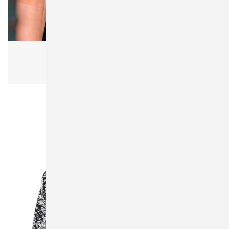
Flexfit 5003C Check Bucket Hat
Herren