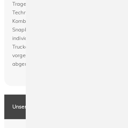
Tragekomfort sorgt die smarte integrierte
Technologie: das Flexfit-Band in
Kombination mit dem farblich passenden
Snapback-Verschluss ermöglicht eine
individuelle Größenanpassung. Das
Trucker-Cap-Design wird durch den
vorgebogenen, achtfach gesteppten Visor
abgerundet.
Unsere Leistungen