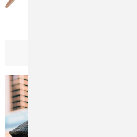
Flexfit 110RS 110 Ripstop Snapback
Damen