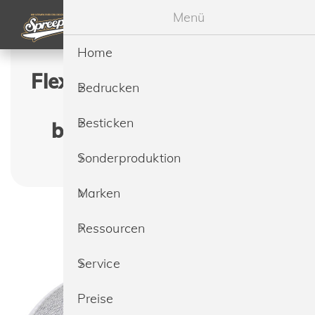
Menü
Home
Flexfit 110MT 110 Mesh 2-
Bedrucken
Tone Cap günstig
Besticken
bedrucken & besticken
lassen
Sonderproduktion
Marken
Ressourcen
Service
Preise