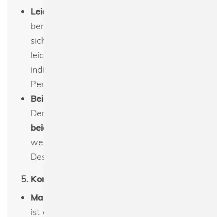
Leicht umzuetikettieren
: Dank der
benutzerfreundlichen Gestaltung lässt
sich der
BG754 Boutique Card Holder
leicht umetikettieren, was ihn ideal für
individuelle oder geschäftliche
Personalisierungen macht.
Beidseitige Veredelungsmöglichkeiten
:
Der Kartenhalter bietet die Möglichkeit,
beidseitig bedruckt
oder veredelt zu
werden, was viel Raum für kreative
Designs oder Markenlogos lässt.
5.
Kompakte Abmessungen
Maße
: Mit einer Größe von
12,5 x 7,5 cm
ist der Kartenhalter kompakt und passt