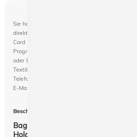
Sie haben noch Fragen oder möchten
direkt bestellen? Bagbase BG754 Boutique
Card Holder : Wir bieten das gesamte
Programm von Bagbase zur Bedruckung
oder Bestickung an. Nachhaltig produzierte
Textilien günstig und schnell bestellen.
Telefon +49(0) 30 - 33 00 16 30 oder per
E-Mail: info@spreeprint.de
Beschreibung:
Bagbase BG754 Boutique Card
Holder – Stilvoller Kartenhalter