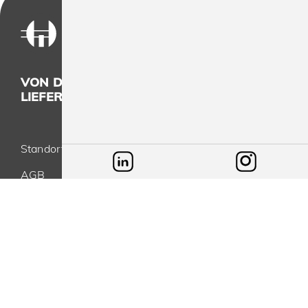
VON DER KONZEPTION BIS ZUR
LIEFERUNG - ALLES AUS EINER HAND
Standort
AGB
Datenschutz
Impressum
Blog