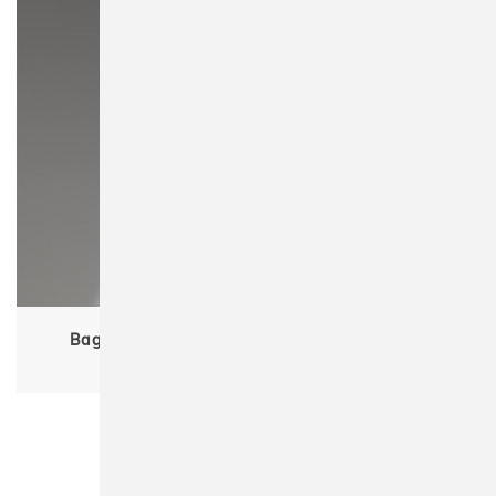
Bagbase BG337 Matte PU Shoe/Accessory Bag