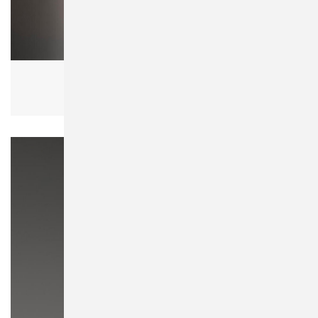
Bagbase BG338 Matte PU Weekender