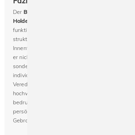
Fazit
Der
Bagbase BG754 Boutique Card
Holder
kombiniert elegantes Design und
funktionelle Eigenschaften. Mit seiner
strukturierten Lederoptik, dem weichen
Innenfutter und den praktischen Fächern ist
er nicht nur ein stilvolles Accessoire,
sondern auch eine perfekte Leinwand für
individuelle Bedruckungen oder
Veredelungen. Lassen Sie diesen
hochwertigen Kartenhalter günstig
bedrucken und verleihen Sie ihm eine
persönliche Note – ideal für den privaten
Gebrauch oder als Werbeartikel!