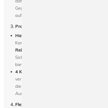
dafür, dass Ihre Karten und persönlichen
Gegenstände geschützt und sicher
aufbewahrt werden.
3.
Praktische Aufteilung
Hauptfach mit Zip
: Das Hauptfach des
Kartenhalters ist mit einem
Reißverschluss
ausgestattet, der
Sicherheit für kleinere Wertgegenstände
bietet.
4 Kartenfächer
: Der Card Holder
verfügt über
4 separate Kartenfächer
,
die ausreichend Platz für Kreditkarten,
Ausweise oder Visitenkarten bieten.
4.
Flexibel veredelbar