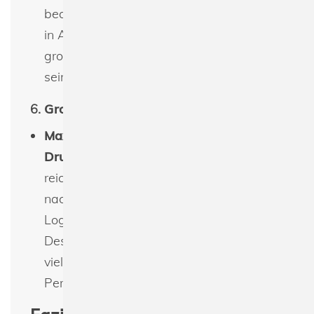
bequem in jede Tasche, ohne viel Platz
in Anspruch zu nehmen. Dennoch ist er
groß genug, um funktionell und stilvoll zu
sein.
6.
Großzügige Druckfläche
Maximale Druckfläche
: Mit einer
Druckfläche von 11 x 6 cm
haben Sie
reichlich Platz, um den Kartenhalter
nach Ihren Wünschen zu gestalten. Ob
Logo, Monogramm oder kreatives
Design – der Card Holder bietet
vielseitige Möglichkeiten für
Personalisierungen.