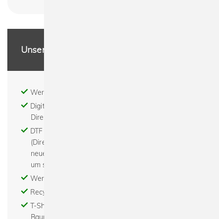
Unsere Leistungen
Werbeartikel - Textildruck - Stick
Digitaldruck - Print on demand - DTG (digitaler
Direktdruck)
DTF - Digital to Film - Digital to Foil - der DTF
(Direct To Film) Transferdruck ist eine komplett
neue Technologie für Bilder, Texte oder Grafiken
um sie auf fast alle Textilien zu transferieren
Werbemittel bedrucken - Abishirts bedrucken
Recycled - Bio - Fair - Nachhaltig
T-Shirts bedrucken - Hoodies bedrucken -
Baumwolltaschen bedrucken - Turnbeutel