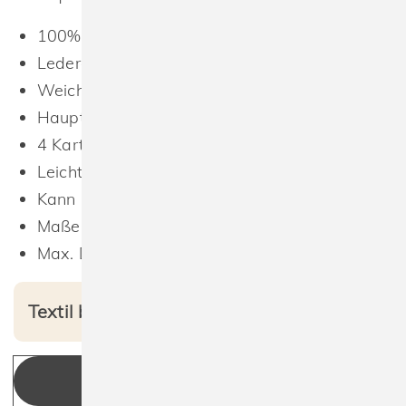
100% Polyurethan (Lederoptik)
Lederoptik mit Struktur (Saffiano)
Weiches Innenfutter
Hauptfach mit Zip
4 Kartenfächer
Leicht umzuetikettieren
Kann beidseitig veredelt werden
Maße: 12,5 x 7,5 cm
Max. Druckfläche: 11 x 6 cm.
Textil bedruckt ab 3,34 € netto
KONFIGURIEREN