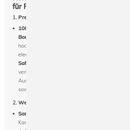
für Personalisierungen
1.
Premium-Material
100% Polyurethan (Lederoptik)
: Der
Boutique Card Holder
besteht aus
hochwertigem Polyurethan mit einer
eleganten
Lederoptik
und strukturiertem
Saffiano-Muster
. Dieses Material
verleiht dem Kartenhalter ein luxuriöses
Aussehen und sorgt für Haltbarkeit
sowie eine angenehme Haptik.
2.
Weiches Innenfutter
Sanftes Innenfutter
: Im Inneren des
Kartenhalters sorgt das weiche Futter