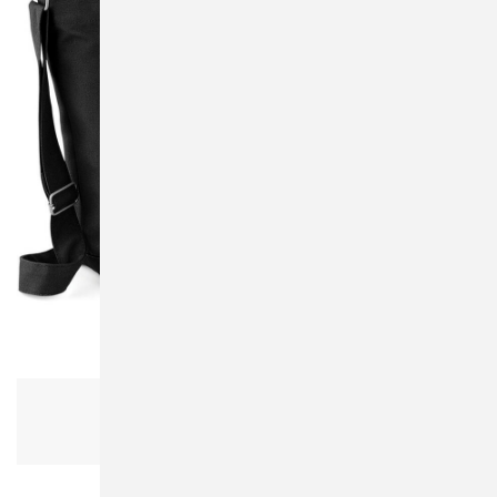
Bagbase BG673 Canvas Day Bag