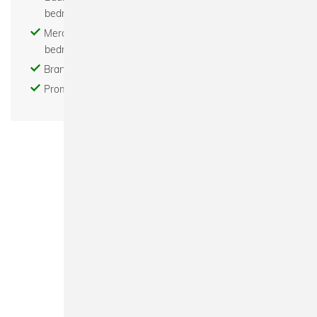
bedrucken
Merchandise bedrucken - Tour merchandise
bedrucken
Brand - Modelabel - Beratung - Gestaltung
Promotion Textil bedrucken