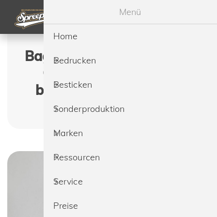
Menü
Home
Bagbase BG754 Boutique
Bedrucken
Card Holder günstig
Besticken
bedrucken & besticken
lassen
Sonderproduktion
Marken
Ressourcen
Service
Preise