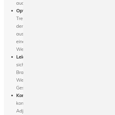
auch eine luxuriöse Note hinzufügt.
Optimale Innenorganisation
: Mit einem
Trenner und einer Innentasche, von
denen eine mit einem Reißverschluss
ausgestattet ist, ermöglicht die Tasche
eine geordnete Aufbewahrung Ihrer
Wertsachen und Essentials.
Leicht umzuetikettieren
: Das Bag lässt
sich problemlos mit Ihrem Logo oder
Branding versehen, was es ideal für
Werbezwecke oder als individuelles
Geschenk macht.
Kompatibilität
: Die Tasche ist
kompatibel mit dem Boutique
Adjustable Bag Strap (BG765), was