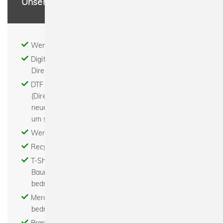
Unsere Leistungen
Werbeartikel - Textildruck - Stick
Digitaldruck - Print on demand - DTG (digitaler
Direktdruck)
DTF - Digital to Film - Digital to Foil - der DTF
(Direct To Film) Transferdruck ist eine komplett
neue Technologie für Bilder, Texte oder Grafiken
um sie auf fast alle Textilien zu transferieren
Werbemittel bedrucken - Abishirts bedrucken
Recycled - Bio - Fair - Nachhaltig
T-Shirts bedrucken - Hoodies bedrucken -
Baumwolltaschen bedrucken - Turnbeutel
bedrucken
Merchandise bedrucken - Tour merchandise
bedrucken
Brand - Modelabel - Beratung - Gestaltung