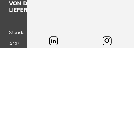
VON DER KONZEPTION BIS ZUR
LIEFERUNG - ALLES AUS EINER HAND
Standort
AGB
Datenschutz
Impressum
Blog
SPREEPRINT MERCHANDISE GMBH & CO. KG
Brunsbütteler Damm 116-118
13581 Berlin
info@spreeprint.de
-
+49(0)30 33 00 16 30