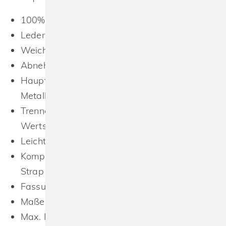
100% Polyurethan
Lederoptik mit Struktur (Saffiano)
Weiches Innenfutter
Abnehmbarer, verstellbarer Schultergurt
Hauptfach mit glänzendem goldfarbenem
Metall-Zip
Trenner und Innentasche, eine mit Zip für
Wertsachen
Leicht umzuetikettieren
Kompatibel mit Boutique Adjustable Bag
Strap (969.29 - BG765)
Fassungsvermögen: 1,5 Ltr.
Maße: 23 x 3,5 x 16 cm
Max. Fläche für Stick: runder Stickrahmen