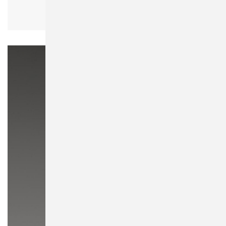
Bagbase BG338 Matte PU Weekender