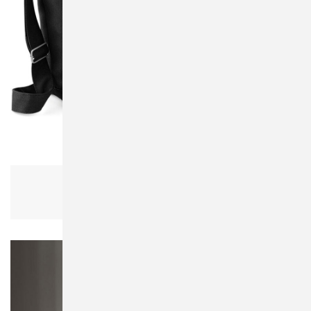
Bagbase BG673 Canvas Day Bag