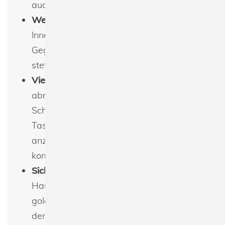
auch Robustheit vereint.
Weiches Innenfutter
: Das sanfte
Innenfutter schützt Ihre persönlichen
Gegenstände und sorgt dafür, dass sie
stets in einwandfreiem Zustand bleiben.
Vielseitiger Schultergurt
: Der
abnehmbare und verstellbare
Schultergurt ermöglicht es Ihnen, die
Tasche nach Ihren Wünschen
anzupassen, sodass sie sowohl
komfortabel als auch praktisch ist.
Sicherer Hauptverschluss
: Das
Hauptfach ist mit einem glänzenden
goldfarbenen Metall-Zip ausgestattet,
der nicht nur Sicherheit bietet, sondern