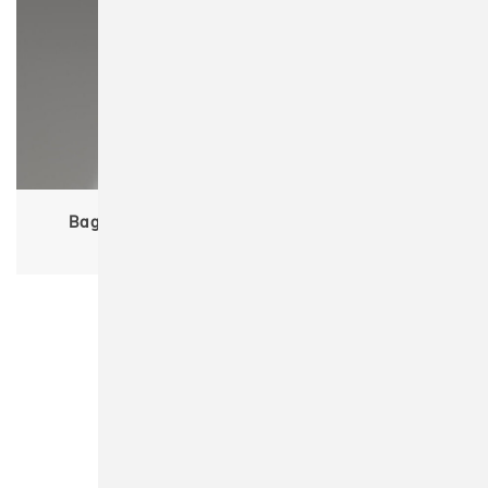
Bagbase BG337 Matte PU Shoe/Accessory Bag