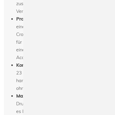
zusätzliche Flexibilität bei der
Verwendung ermöglicht.
Praktisches Fassungsvermögen
: Mit
einem Volumen von 1,5 Litern ist die
Crossbody-Tasche kompakt und ideal
für den täglichen Gebrauch, sei es für
einen Stadtbummel oder als stylisches
Accessoire.
Kompakte Maße
: Die Abmessungen von
23 x 3,5 x 16 cm machen die Tasche
handlich und einfach zu transportieren,
ohne dabei an Stauraum zu verlieren.
Maximale Druckfläche
: Die großzügige
Druckfläche von 11 x 18 cm ermöglicht
es Ihnen, individuelle Designs, Logos