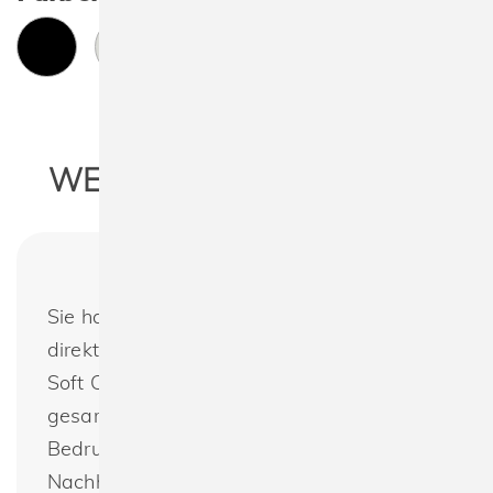
WEITERE INFORMATIONEN
Sie haben noch Fragen oder möchten
direkt bestellen? Bagbase BG759 Boutique
Soft Cross Body Bag : Wir bieten das
gesamte Programm von Bagbase zur
Bedruckung oder Bestickung an.
Nachhaltig produzierte Textilien günstig