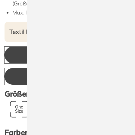
(Größe 9)
Max. Druckfläche: 11 x 18 cm.
Textil bedruckt ab 13,60 € netto
KONFIGURIEREN
ANGEBOT ANFRAGEN
Größen:
One
Size
Farben: