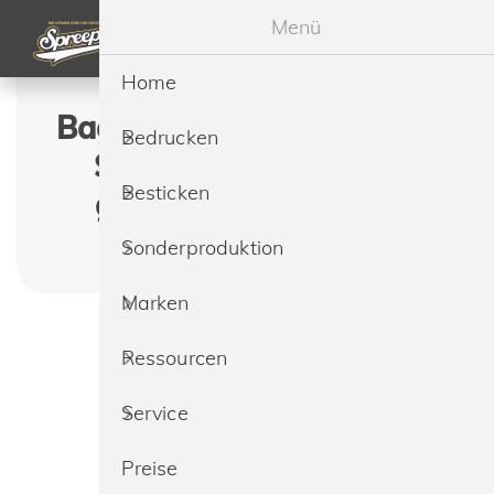
Menü
Home
Bagbase BG759 Boutique
Bedrucken
Soft Cross Body Bag
Besticken
günstig bedrucken &
besticken lassen
Sonderproduktion
Marken
Ressourcen
Service
Preise