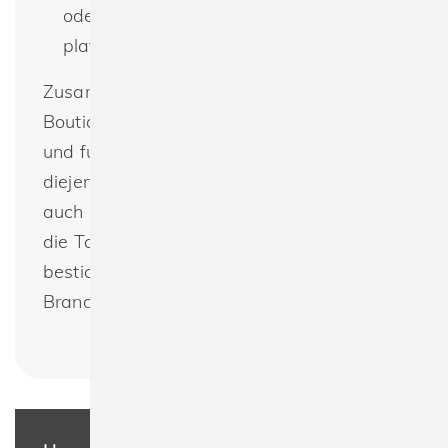
oder kreative Grafiken ansprechend zu
platzieren.
Zusammenfassend ist die Bagbase BG759
Boutique Soft Cross Body Bag eine stilvolle
und funktionale Wahl, die sich perfekt für
diejenigen eignet, die sowohl Eleganz als
auch Praktikabilität schätzen. Lassen Sie
die Tasche günstig bedrucken oder
besticken und präsentieren Sie Ihr
Branding auf elegante Weise.