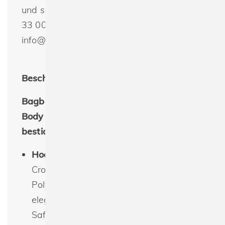
und schnell bestellen. Telefon +49(0) 30 -
33 00 16 30 oder per E-Mail:
info@spreeprint.de
Beschreibung:
Bagbase BG759 Boutique Soft Cross
Body Bag individuell bedrucken &
besticken lassen
Hochwertiges Material
: Dieses
Crossbody-Bag besteht aus 100%
Polyurethan und besticht durch eine
elegante Lederoptik mit strukturierter
Saffiano-Oberfläche, die sowohl Stil als