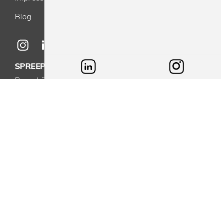
Blog
SPREEPRINT MERCHANDISE GMBH & CO. KG
Brunsbütteler Damm 116-118
13581 Berlin
info@spreeprint.de
-
+49(0)30 33 00 16 30
KONTAKT