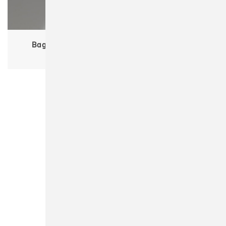
Bagbase BG337 Matte PU Shoe/Accessory Bag