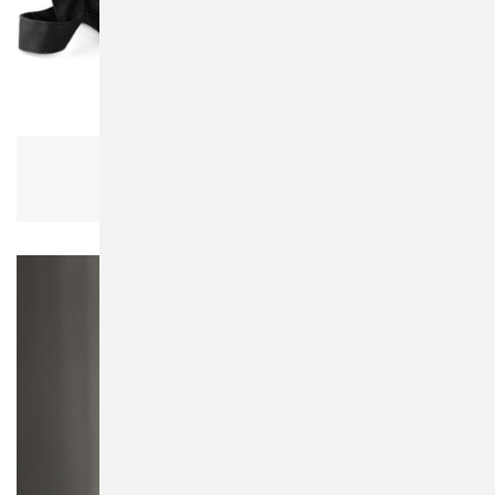
Bagbase BG673 Canvas Day Bag