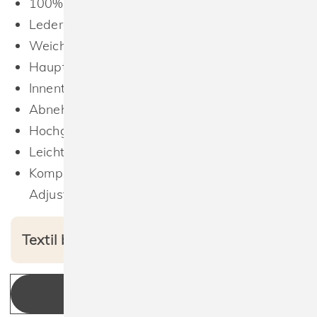
100% Polyurethan (Lederoptik)
Lederoptik mit Struktur (Saffiano)
Weiches Innenfutter aus recyceltem PU
Hauptfach mit Zip
Innentasche
Abnehmbarer und verstellbarer Umhängegurt
Hochglänzender goldfarbener Metall-Zip
Leicht umzuetikettieren
Kompatibel mit 969.29 (BG765) Boutique
Adjustable Bag Strap.
Textil bedruckt ab 10,20 € netto
KONFIGURIEREN