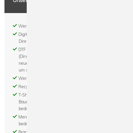
Unsere Leistungen
Werbeartikel - Textildruck - Stick
Digitaldruck - Print on demand - DTG (digitaler
Direktdruck)
DTF - Digital to Film - Digital to Foil - der DTF
(Direct To Film) Transferdruck ist eine komplett
neue Technologie für Bilder, Texte oder Grafiken
um sie auf fast alle Textilien zu transferieren
Werbemittel bedrucken - Abishirts bedrucken
Recycled - Bio - Fair - Nachhaltig
T-Shirts bedrucken - Hoodies bedrucken -
Baumwolltaschen bedrucken - Turnbeutel
bedrucken
Merchandise bedrucken - Tour merchandise
bedrucken
Brand - Modelabel - Beratung - Gestaltung