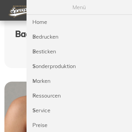
Menü
Home
Bagbase BG766 Boutique
Bedrucken
Waist Bag günstig
Besticken
bestellen
Sonderproduktion
Marken
Ressourcen
Service
Preise