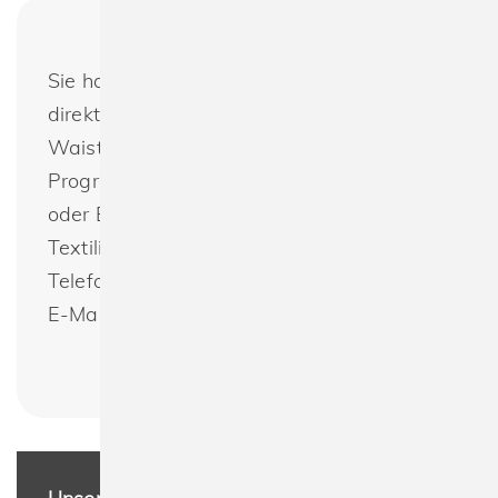
Sie haben noch Fragen oder möchten
direkt bestellen? Bagbase BG766 Boutique
Waist Bag : Wir bieten das gesamte
Programm von Bagbase zur Bedruckung
oder Bestickung an. Nachhaltig produzierte
Textilien günstig und schnell bestellen.
Telefon +49(0) 30 - 33 00 16 30 oder per
E-Mail: info@spreeprint.de