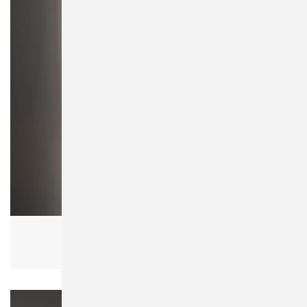
Bagbase BG338 Matte PU Weekender