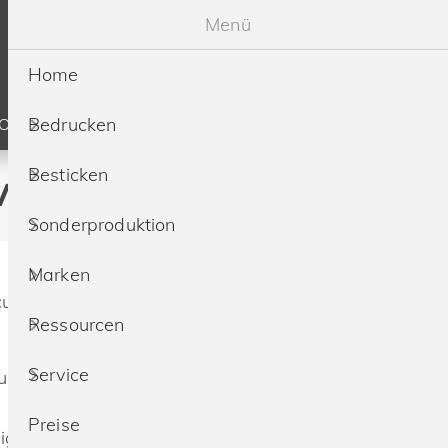
Menü
Home
Bedrucken
SOURCEN
SERVICE
PREISE
Besticken
est bedrucken & besticken
Sonderproduktion
Marken
urity Vest
Ressourcen
Service
aumwolle
Preise
ignet für technisches Equipment