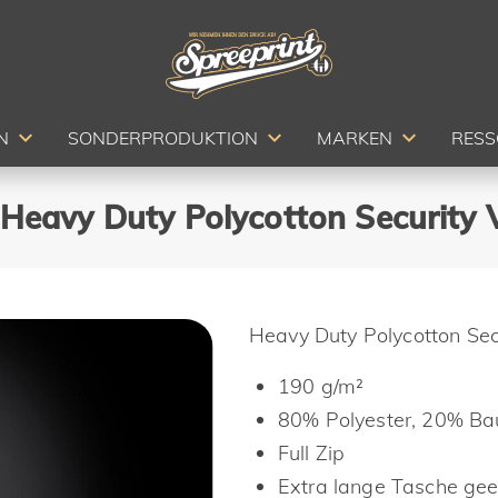
N
SONDERPRODUKTION
MARKEN
RES
Heavy Duty Polycotton Security V
Heavy Duty Polycotton Sec
190 g/m²
80% Polyester, 20% B
Full Zip
Extra lange Tasche gee