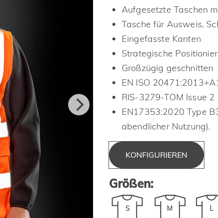
Aufgesetzte Taschen mi
Tasche für Ausweis, S
Eingefasste Kanten
Strategische Positionier
Großzügig geschnitten
EN ISO 20471:2013+A1:
RIS-3279-TOM Issue 2 
EN17353:2020 Type B3 (
abendlicher Nutzung).
KONFIGURIEREN
Größen:
S
M
L