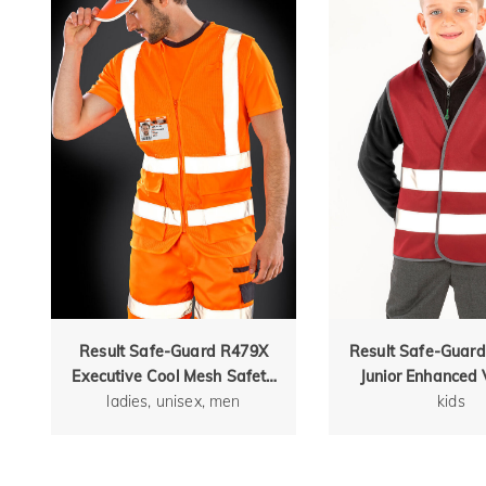
Result Safe-Guard R479X
Result Safe-Guar
Executive Cool Mesh Safety
Junior Enhanced V
ladies, unisex, men
Vest
Vest
kids