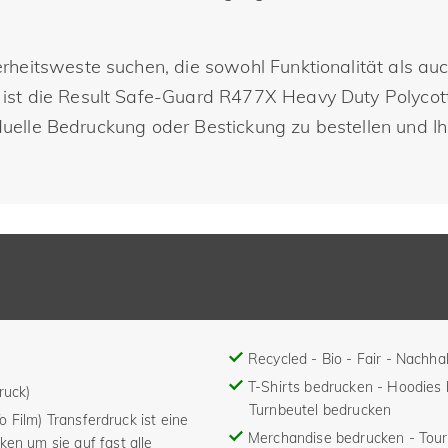
heitsweste suchen, die sowohl Funktionalität als auch
st die Result Safe-Guard R477X Heavy Duty Polycotto
viduelle Bedruckung oder Bestickung zu bestellen und I
Recycled - Bio - Fair - Nachhal
T-Shirts bedrucken - Hoodies
ruck)
Turnbeutel bedrucken
To Film) Transferdruck ist eine
Merchandise bedrucken - Tou
ken um sie auf fast alle