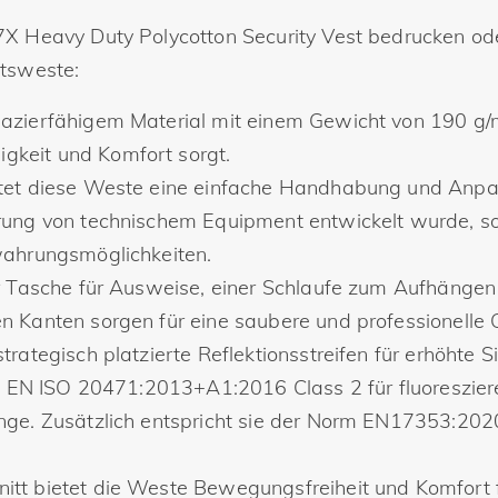
X Heavy Duty Polycotton Security Vest bedrucken oder
itsweste:
azierfähigem Material mit einem Gewicht von 190 g/
gkeit und Komfort sorgt.
tet diese Weste eine einfache Handhabung und Anpas
hrung von technischem Equipment entwickelt wurde, s
ewahrungsmöglichkeiten.
r Tasche für Ausweise, einer Schlaufe zum Aufhängen
n Kanten sorgen für eine saubere und professionelle O
rategisch platzierte Reflektionsstreifen für erhöhte S
Norm EN ISO 20471:2013+A1:2016 Class 2 für fluoresz
nge. Zusätzlich entspricht sie der Norm EN17353:2020
tt bietet die Weste Bewegungsfreiheit und Komfort fü