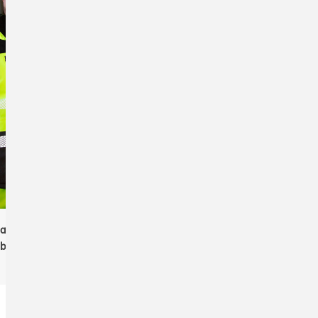
Safe-Guard R475X
Result Safe-Guard R452X
able Waterproof
Core Motorway 2-Tone
hell Safety Coat
men
Safety Coat
men