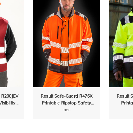
d R200JEV
Result Safe-Guard R476X
Result 
isibility
Printable Ripstop Safety
Print
Softshell
men
Softs