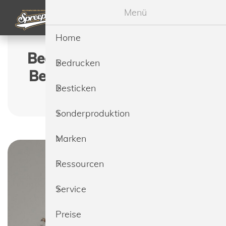
Menü
Home
Beechfield B425 Heritage
Bedrucken
Beanie günstig besticken
Besticken
lassen
Sonderproduktion
Marken
Ressourcen
Service
Preise