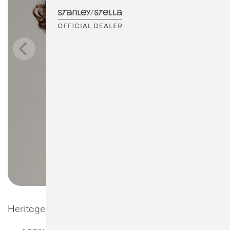
Heritage Beanie