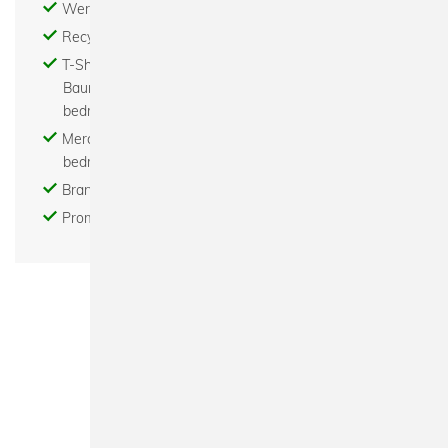
Werbemittel bedrucken - Abishirts bedrucken
Recycled - Bio - Fair - Nachhaltig
T-Shirts bedrucken - Hoodies bedrucken -
Baumwolltaschen bedrucken - Turnbeutel
bedrucken
Merchandise bedrucken - Tour merchandise
bedrucken
Brand - Modelabel - Beratung - Gestaltung
Promotion Textil bedrucken