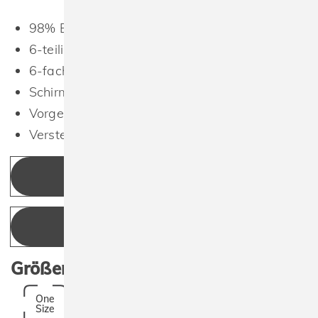
98% Baumwolle (organisch), 2% Elasthan
6-teilig
6-fach gesteppter Schirm
Schirmunterseite in passender Farbe
Vorgebogener Schirm
Verstellbares Band mit Metallschnalle.
KONFIGURIEREN
ANGEBOT ANFRAGEN
Größen:
One
Size