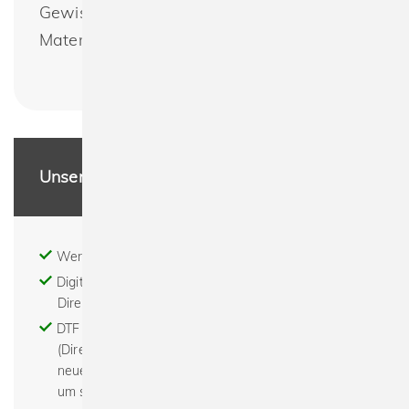
Gewissen dank des nachhaltigen
Materials.
Unsere Leistungen
Werbeartikel - Textildruck - Stick
Digitaldruck - Print on demand - DTG (digitaler
Direktdruck)
DTF - Digital to Film - Digital to Foil - der DTF
(Direct To Film) Transferdruck ist eine komplett
neue Technologie für Bilder, Texte oder Grafiken
um sie auf fast alle Textilien zu transferieren