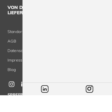
VON DER KONZEPTION BIS ZUR
LIEFERUNG - ALLES AUS EINER HAND
Standort
AGB
Datenschutz
Impressum
Blog
SPREEPRINT MERCHANDISE GMBH & CO. KG
Brunsbütteler Damm 116-118
13581 Berlin