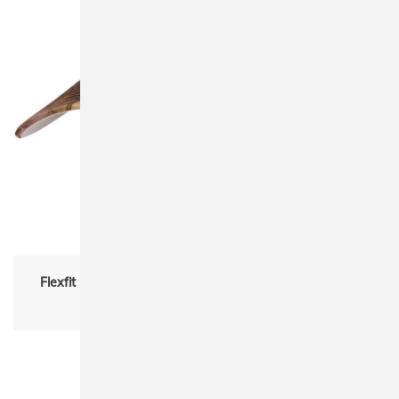
Flexfit 6606KR Classics® Kryptek® RetroTrucker Cap
Damen