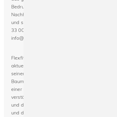
Bedruckung oder Bestickung an.
Nachhaltig produzierte Textilien günstig
und schnell bestellen. Telefon +49(0) 30 -
33 00 16 30 oder per E-Mail:
info@spreeprint.de
Flexfit setzt mit dieser Cap auf den
aktuellen Trend und präsentiert einen
seiner Klassiker, diesmal aus reiner Bio-
Baumwolle. Die coole Cap überzeugt mit
einer authentischen Ausstrahlung,
verstärkter Front, vorgebogenem Schirm
und der bewährten Flexfit-Technologie -
und das alles mit einem extra guten