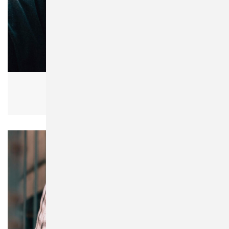
Flexfit 5003FB Frottee Bucket Hat
Damen