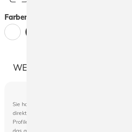
Farben:
WEITERE INFORMATIONEN
Sie haben noch Fragen oder möchten
direkt bestellen? Flexfit 6245OC Low
Profile Organic Cotton Cap : Wir bieten
das gesamte Programm von Flexfit zur