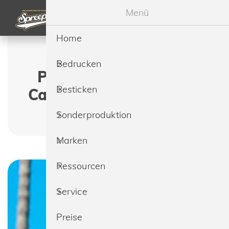
Menü
Home
Flexfit 6245OC Low
Bedrucken
Profile Organic Cotton
Besticken
Cap günstig bedrucken &
besticken lassen
Sonderproduktion
Marken
Ressourcen
Service
Preise