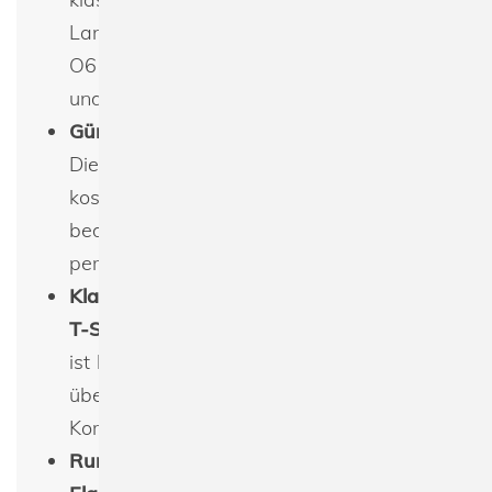
Langarm T-Shirt (Artikelnummer:
O61050), das für seine zeitlose Eleganz
und angenehme Passform bekannt ist.
Günstig bedrucken & besticken lassen
:
Dieses Herren Long Sleeve T-Shirt kann
kostengünstig mit individuellen Designs
bedruckt oder bestickt werden, um eine
persönliche Note hinzuzufügen.
Klassisch geschnittenes Single-Jersey
T-Shirt mit langen Ärmeln
: Das T-Shirt
ist klassisch geschnitten und verfügt
über lange Ärmel, die für zusätzlichen
Komfort und Wärme sorgen.
Rundhalsausschnitt mit doppellagigem