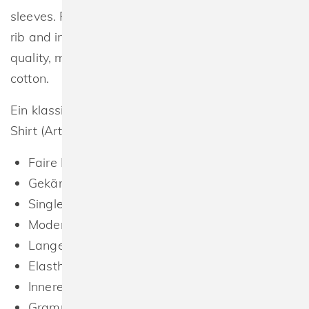
sleeves. Round neck with double layered elastane
rib and inside neck tape. In a soft, lightweight
quality, made from ringspun 155gsm combed
cotton.
Ein klassisches, figurbetontes Herren Langarm T-
Shirt (Artikelnummer: O61050)
Faire Baumwolle
Gekämmte Bio-Baumwolle
Single-Jersey Strick
Moderne Passform
Lange Ärmel
Elasthan Ripp am Halsausschnitt
Inneres Nackenband
Grammatur in g/m² 155 g/m²