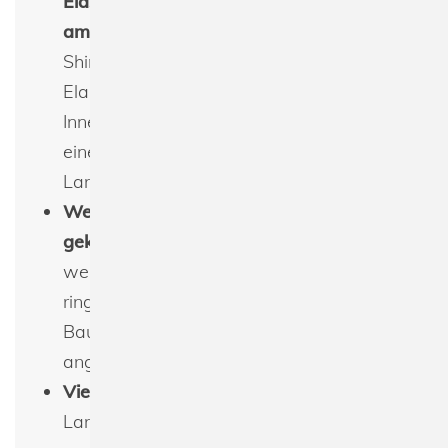
Elastan-Rippkragen und Innenband
am Hals
: Der Rundhalsausschnitt des T-
Shirts ist mit einem doppellagigen
Elastan-Rippkragen und einem
Innenband am Hals versehen, was für
eine optimale Passform und
Langlebigkeit sorgt.
Weiche und leichte Qualität aus
gekämmter Baumwolle
: Hergestellt aus
weicher und leichter Qualität aus
ringgesponnener 155gsm gekämmter
Baumwolle, bietet das T-Shirt ein
angenehmes Tragegefühl.
Vielseitig einsetzbar
: Dieses Herren
Langarm T-Shirt ist vielseitig einsetzbar