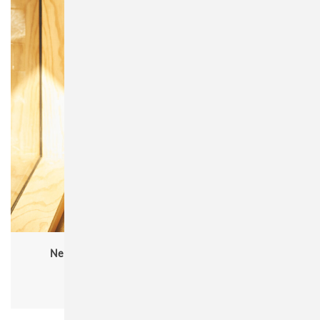
Neutral O11030 Babies Short Sleeve Kurzarm
Bodystocking
Babys, Babies, Bio