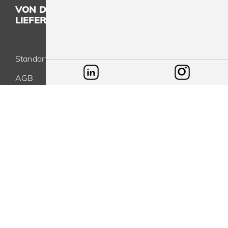
VON DER KONZEPTION BIS ZUR
LIEFERUNG - ALLES AUS EINER HAND
Standort
AGB
Datenschutz
Impressum
Blog
SPREEPRINT MERCHANDISE GMBH & CO. KG
Brunsbütteler Damm 116-118
13581 Berlin