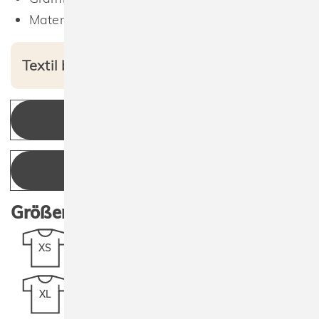
Materialzusammensetzung 100% Baumwolle
Textil bedruckt ab 8,41 € netto
KONFIGURIEREN
ANGEBOT ANFRAGEN
Größen:
XS
S
M
L
XL
2XL
3XL
4XL