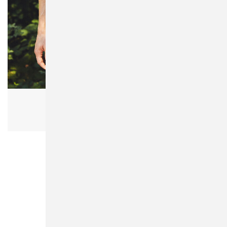
Neutral O20080 Men's Classic Polo
Herren, Bio