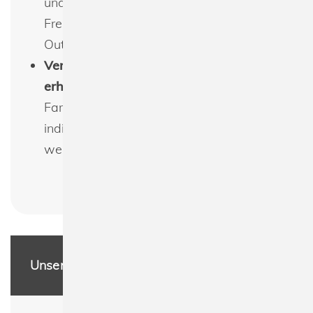
und eignet sich perfekt für den Alltag,
Freizeitaktivitäten oder als lässiges
Outfit.
Verschiedene Farben und Größen
erhältlich
: Es ist in einer Vielzahl von
Farben und Größen erhältlich, um den
individuellen Vorlieben gerecht zu
werden.
Unsere Leistungen