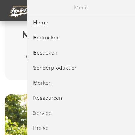
Menü
Home
Neutral O61050 Men's
Bedrucken
Long Sleeve T-Shirt
Besticken
günstig bedrucken &
besticken lassen
Sonderproduktion
Marken
Ressourcen
Service
Preise