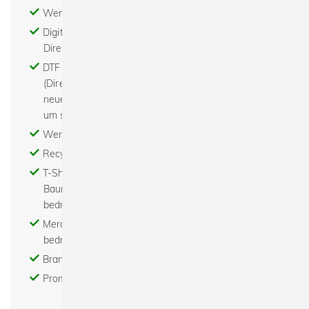
Werbeartikel - Textildruck - Stick
Digitaldruck - Print on demand - DTG (digitaler
Direktdruck)
DTF - Digital to Film - Digital to Foil - der DTF
(Direct To Film) Transferdruck ist eine komplett
neue Technologie für Bilder, Texte oder Grafiken
um sie auf fast alle Textilien zu transferieren
Werbemittel bedrucken - Abishirts bedrucken
Recycled - Bio - Fair - Nachhaltig
T-Shirts bedrucken - Hoodies bedrucken -
Baumwolltaschen bedrucken - Turnbeutel
bedrucken
Merchandise bedrucken - Tour merchandise
bedrucken
Brand - Modelabel - Beratung - Gestaltung
Promotion Textil bedrucken