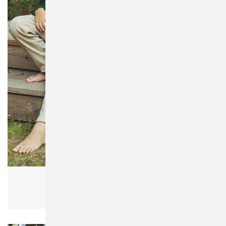
Neutral O13301 Kids Zip Hoodie
Kinder, Bio