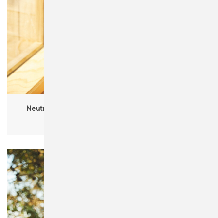
Neutral O11130 Babies Long Sleeve Bodystocking
Babys, Babies, Bio