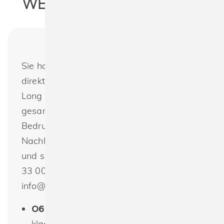
WEITERE INFORMATIONEN
Sie haben noch Fragen oder möchten
direkt bestellen? Neutral O61050 Men's
Long Sleeve T-Shirt : Wir bieten das
gesamte Programm von Neutral zur
Bedruckung oder Bestickung an.
Nachhaltig produzierte Textilien günstig
und schnell bestellen. Telefon +49(0) 30 -
33 00 16 30 oder per E-Mail:
info@spreeprint.de
O61050 Herren Langarm T-Shirt
: Ein
klassisches, figurbetontes Herren