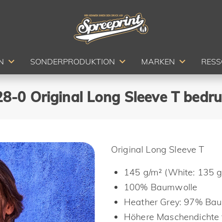
N
SONDERPRODUKTION
MARKEN
RES
28-0 Original Long Sleeve T bedru
Original Long Sleeve T
145 g/m² (White: 135 g
100% Baumwolle
Heather Grey: 97% Bau
Höhere Maschendichte f