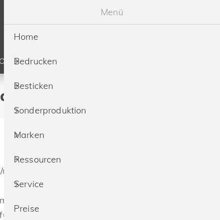
Menü
Home
Bedrucken
SOURCEN
SERVICE
PREISE
Besticken
cken & besticken lassen
Sonderproduktion
Marken
Ressourcen
/m²)
Service
mwolle, 3% Polyester
Preise
ür bessere Bedruckbarkeit