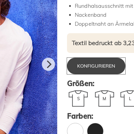
Rundhalsausschnitt mit 
Nackenband
Doppeltnaht an Ärmela
Textil bedruckt ab 3,2
KONFIGURIEREN
Größen:
S
M
L
Farben: