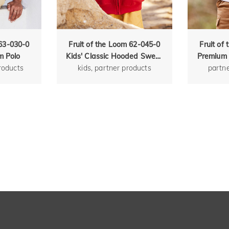
 63-030-0
Fruit of the Loom 62-045-0
Fruit of
m Polo
Kids' Classic Hooded Sweat
Premium
products
kids, partner products
Jacket
partn