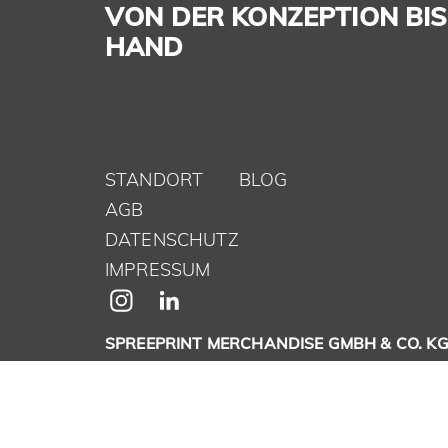
VON DER KONZEPTION BIS 
HAND
STANDORT
BLOG
AGB
DATENSCHUTZ
IMPRESSUM
SPREEPRINT MERCHANDISE GMBH & CO. K
Brunsbütteler Damm 116-118
13581 Berlin
info@spreeprint.de
-
+49(0)30 33 00 16 30