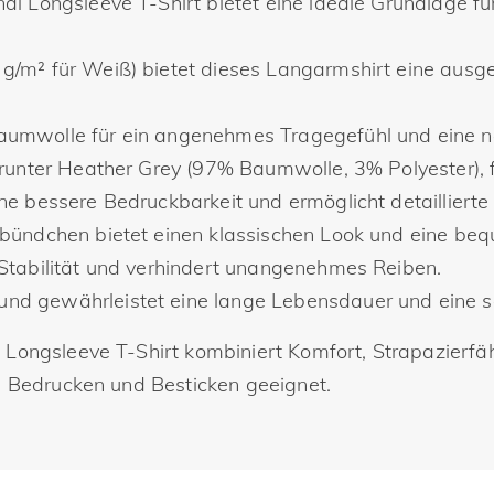
al Longsleeve T-Shirt bietet eine ideale Grundlage fü
g/m² für Weiß) bietet dieses Langarmshirt eine ausg
umwolle für ein angenehmes Tragegefühl und eine na
arunter Heather Grey (97% Baumwolle, 3% Polyester), f
ne bessere Bedruckbarkeit und ermöglicht detailliert
kbündchen bietet einen klassischen Look und eine b
 Stabilität und verhindert unangenehmes Reiben.
nd gewährleistet eine lange Lebensdauer und eine s
 Longsleeve T-Shirt kombiniert Komfort, Strapazierfäh
ch Bedrucken und Besticken geeignet.