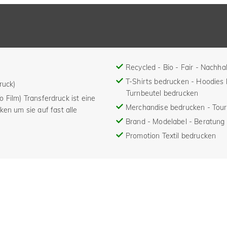
Recycled - Bio - Fair - Nachhal
T-Shirts bedrucken - Hoodies
ruck)
Turnbeutel bedrucken
To Film) Transferdruck ist eine
Merchandise bedrucken - Tou
ken um sie auf fast alle
Brand - Modelabel - Beratung 
Promotion Textil bedrucken