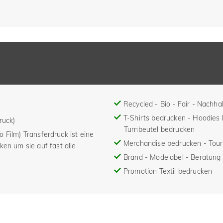
Recycled - Bio - Fair - Nachhal
T-Shirts bedrucken - Hoodies
ruck)
Turnbeutel bedrucken
To Film) Transferdruck ist eine
Merchandise bedrucken - Tou
ken um sie auf fast alle
Brand - Modelabel - Beratung 
Promotion Textil bedrucken