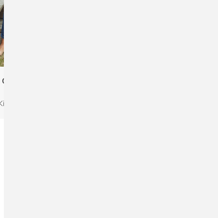
 O13301 Kids Zip
Neutral O20080 Men's
Hoodie
Classic Polo
Kinder, Bio
Herren, Bio