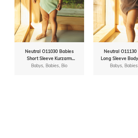
Neutral O11030 Babies
Neutral O11130
Short Sleeve Kurzarm
Long Sleeve Body
Babys, Babies, Bio
Bodystocking
Babys, Babies