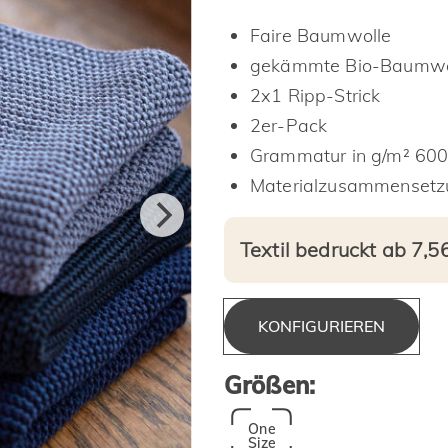
Faire Baumwolle
gekämmte Bio-Baumwo
2x1 Ripp-Strick
2er-Pack
Grammatur in g/m² 600
Materialzusammenset
Textil bedruckt ab 7,5
KONFIGURIEREN
Größen:
One
Size