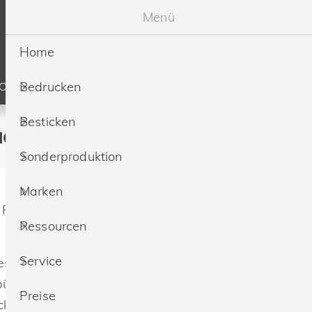
Menü
Home
Bedrucken
SOURCEN
SERVICE
PREISE
Besticken
cken & besticken
Sonderproduktion
Marken
 Polo
Ressourcen
Service
eschrumpft, ringgesponnen und gekämmt
-bündchen
Preise
ken mit Aufhänger