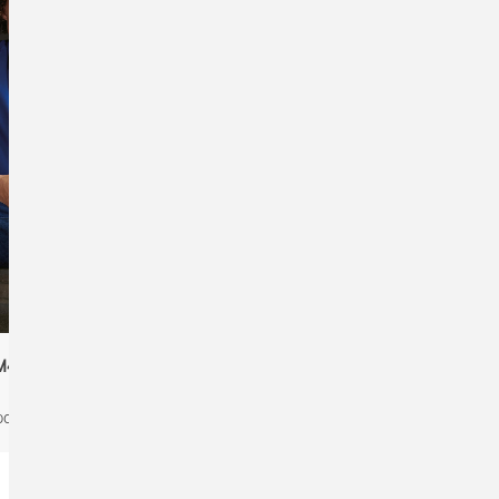
430 Inspire Polo
B&C WK681 Hooded/kids
/men
Sweat
partner products
kids, partner products