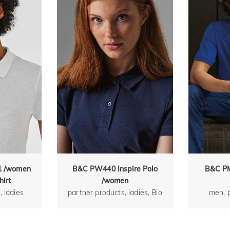
1 /women
B&C PW440 Inspire Polo
B&C PM
hirt
/women
, ladies
partner products, ladies, Bio
men, 