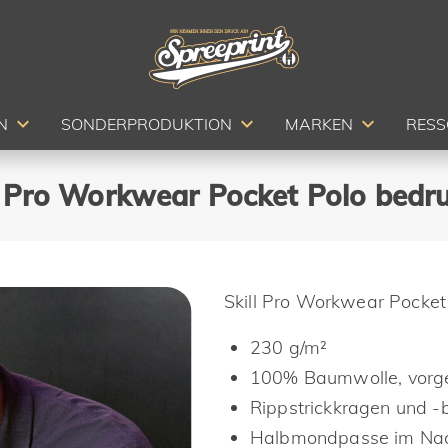
N
SONDERPRODUKTION
MARKEN
RES
 Pro Workwear Pocket Polo bedru
Skill Pro Workwear Pocket
230 g/m²
100% Baumwolle, vorg
Rippstrickkragen und 
Halbmondpasse im Nac