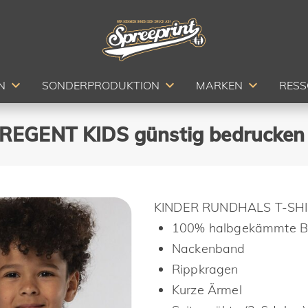
N
SONDERPRODUKTION
MARKEN
RES
REGENT KIDS günstig bedrucken 
KINDER RUNDHALS T-SH
100% halbgekämmte B
Nackenband
Rippkragen
Kurze Ärmel