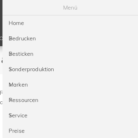
Menü
Home
Bedrucken
SOURCEN
SERVICE
PREISE
Besticken
& besticken lassen
Sonderproduktion
Marken
IRT
Ressourcen
aumwolle Ringspun
Service
Preise