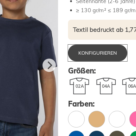
Seitennähte (2-6 Jahre)
≥ 130 gr/m² ≤ 189 gr/m
Textil bedruckt ab 1,7
KONFIGURIEREN
Größen:
02A
04A
06
Farben: