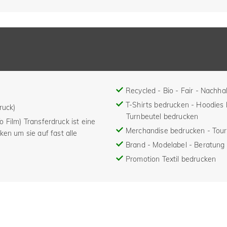
Recycled - Bio - Fair - Nachhal
T-Shirts bedrucken - Hoodies
ruck)
Turnbeutel bedrucken
To Film) Transferdruck ist eine
Merchandise bedrucken - Tou
ken um sie auf fast alle
Brand - Modelabel - Beratung 
Promotion Textil bedrucken