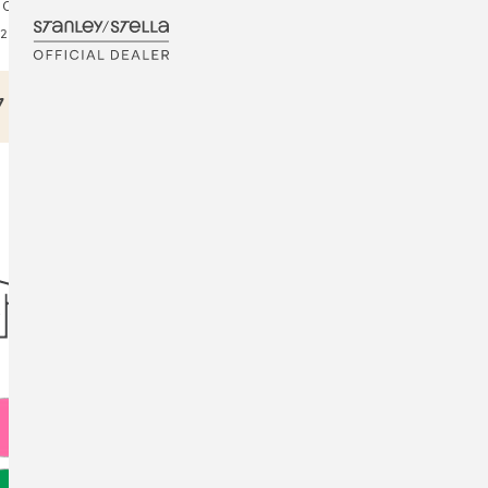
 oder Schlauchware (ab 8 Jahre)
²
7 € netto
ANGEBOT ANFRAGEN
A
08A
10A
12A