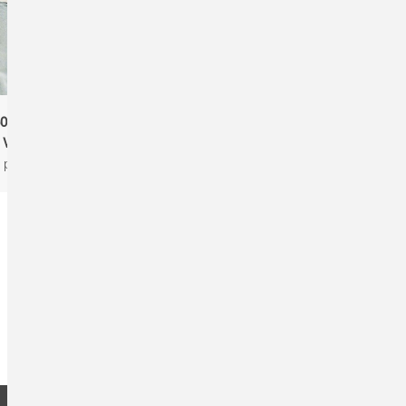
502 SOL'S Imperial
Sols 11770 SOL'S Imperial
WOMEN
KIDS
partner products
Kinder, partner products