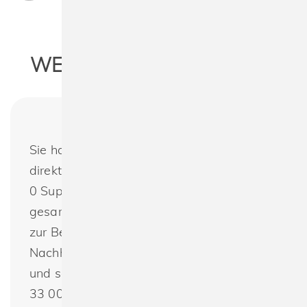
WEITERE INFORMATIONEN
Sie haben noch Fragen oder möchten
direkt bestellen? Fruit of the Loom 61-044-
0 Super Premium Tee : Wir bieten das
gesamte Programm von Fruit of the Loom
zur Bedruckung oder Bestickung an.
Nachhaltig produzierte Textilien günstig
und schnell bestellen. Telefon +49(0) 30 -
33 00 16 30 oder per E-Mail: