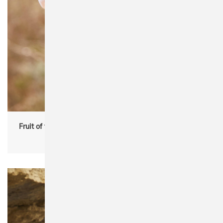
Fruit of the Loom 62-034-0 Premium Hooded Zip Sweat
partner products, men