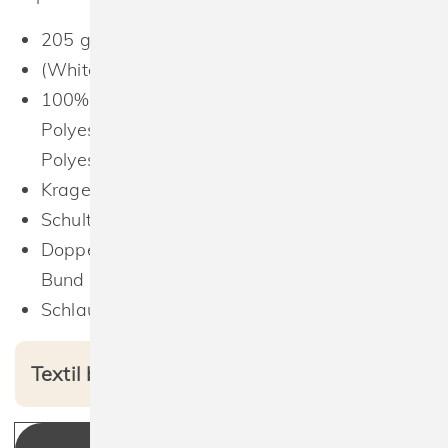
205 g/m²
(White: 190 g/m²)
100% Baumwolle; Ash: 99% Baumwolle, 1%
Polyester; Heather Grey: 97% Baumwolle, 3%
Polyester
Kragen mit Rippstrickbündchen
Schulter-zu-Schulter Nackenband
Doppelnaht an Kragen, Ärmelabschluss und
Bund
Schlauchware.
Textil bedruckt ab 2,95 € netto