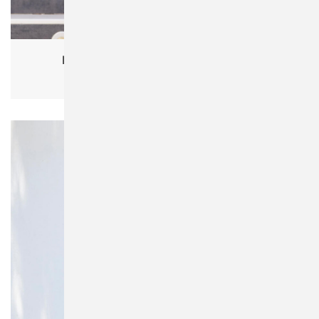
Fruit of the Loom 63-218-0 Premium Polo
partner products, men