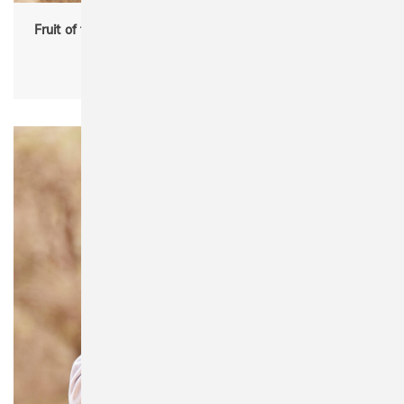
Fruit of the Loom 62-045-0 Kids' Classic Hooded Sweat
Jacket
kids, partner products