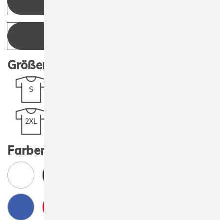
KONFIGURIEREN
ANGEBOT ANFRAGEN
Größen:
S
M
L
XL
2XL
3XL
4XL
5XL
Farben: