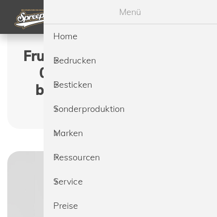
Menü
Home
Fruit of the Loom 61-044-
Bedrucken
0 Super Premium Tee
Besticken
bedrucken & besticken
lassen
Sonderproduktion
Marken
Ressourcen
Service
Preise