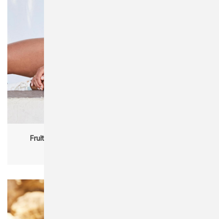
Fruit of the Loom 63-030-0 Ladies' Premium Polo
ladies, partner products