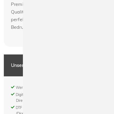
Premium Tee T-Shirt kombiniert höchste
Qualität, Komfort und Stil und ist daher
perfekt für personalisierte Designs durch
Bedrucken und Besticken geeignet.
Unsere Leistungen
Werbeartikel - Textildruck - Stick
Digitaldruck - Print on demand - DTG (digitaler
Direktdruck)
DTF - Digital to Film - Digital to Foil - der DTF
(Direct To Film) Transferdruck ist eine komplett