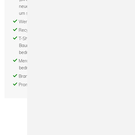
neue Technologie für Bilder, Texte oder Grafiken
um sie auf fast alle Textilien zu transferieren
Werbemittel bedrucken - Abishirts bedrucken
Recycled - Bio - Fair - Nachhaltig
T-Shirts bedrucken - Hoodies bedrucken -
Baumwolltaschen bedrucken - Turnbeutel
bedrucken
Merchandise bedrucken - Tour merchandise
bedrucken
Brand - Modelabel - Beratung - Gestaltung
Promotion Textil bedrucken