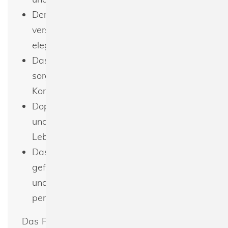
Der Kragen ist mit Rippstrickbündchen
versehen, was dem Shirt einen
eleganten und sportlichen Look verleiht.
Das Schulter-zu-Schulter Nackenband
sorgt für zusätzliche Stabilität und
Komfort.
Doppelnaht an Kragen, Ärmelabschluss
und Bund gewährleistet eine lange
Lebensdauer und eine saubere Ästhetik.
Das Shirt ist aus Schlauchware
gefertigt, was eine optimale Druckfläche
und eine glatte Oberfläche für
personalisierte Designs bietet.
Das Fruit of the Loom 61-044-0 Super