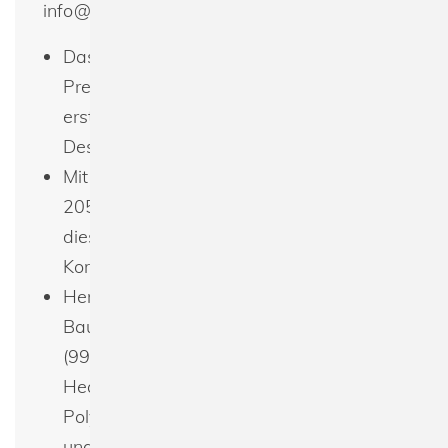
info@spreeprint.de
Das Fruit of the Loom 61-044-0 Super
Premium Tee T-Shirt ist eine
erstklassige Wahl für individuelle
Designs durch Bedrucken und Besticken.
Mit einem beeindruckenden Gewicht von
205 g/m² (190 g/m² für Weiß) bietet
dieses Shirt eine robuste Basis für
Komfort und Haltbarkeit.
Hergestellt aus hochwertiger 100%
Baumwolle, mit Ausnahmen wie Ash
(99% Baumwolle, 1% Polyester) und
Heather Grey (97% Baumwolle, 3%
Polyester), für ein weiches Tragegefühl
und eine natürliche Atmungsaktivität.